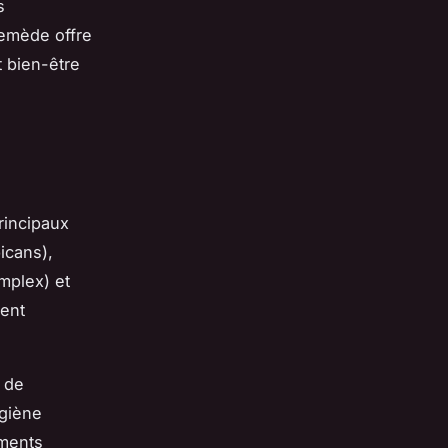
s
remède offre
t bien-être
rincipaux
icans),
mplex) et
ment
e de
ygiène
ements