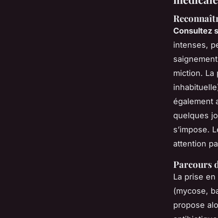
Reconnaîtr
Consultez 
intenses, p
saignements
miction. La
inhabituell
également a
quelques jo
s’impose. 
attention pa
Parcours d
La prise en
(mycose, ba
propose alo