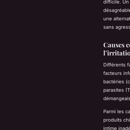
difficile. 
désagréable
une alterna
sans agress
Causes c
l’irritat
Différents 
facteurs in
bactéries (
parasites (
démangeaiso
Parmi les c
produits ch
intime inad