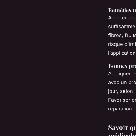
Remèdes m
Adopter des
suffisammen
fibres, frui
risque d’ir
l’applicati
Bonnes pra
Appliquer l
avec un pro
jour, selon 
Favoriser d
réparation.
Savoir qu
médicale