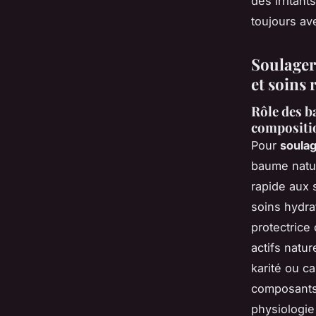
des irritants
toujours av
Soulager 
et soins
Rôle des ba
compositio
Pour
soulag
baume natu
rapide aux 
soins hydra
protectrice
actifs natur
karité ou c
composants 
physiologie