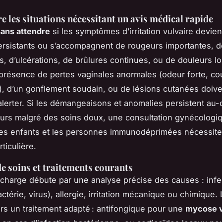
e les situations nécessitant un avis médical rapide
sans attendre
si les symptômes d’irritation vulvaire devie
ersistants ou s’accompagnent de rougeurs importantes, d
, d’ulcérations, de brûlures continues, ou de douleurs lo
 présence de pertes vaginales anormales (odeur forte, co
e), d’un gonflement soudain, ou de lésions cutanées doiv
lerter. Si les démangeaisons et anomalies persistent au-
urs malgré des soins doux, une consultation gynécologi
Les enfants et les personnes immunodéprimées nécessite
rticulière.
e soins et traitements courants
 charge débute par une analyse précise des causes : infe
ctérie, virus), allergie, irritation mécanique ou chimique
rs un traitement adapté : antifongique pour une
mycose v