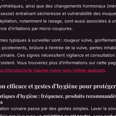
synthétiques, ainsi que des changements hormonaux (mé
ssesse) entraînant sécheresse et vulnérabilité des muqu
’épilation, notamment le rasage, sont aussi associées à u
ce d’irritations par micro-coupures.
es typiques à surveiller sont : rougeur vulve, gonflement,
picotements, brûlure à l’entrée de la vulve, pertes inhabi
rinaire. Ces signes nécessitent vigilance et consultation 
rsistent. Vous trouverez plus d’informations sur cette pag
bo.fr/products/le-baume-vulve-soin-intime-apaisant
.
n efficace et gestes d’hygiène pour protéger
tiques d’hygiène : fréquence, produits recommandés
ns
ritation vulvaire passe par des gestes simples. Laver la zo
fois par jour avec un
gel intime au pH neutre
, sans parfu