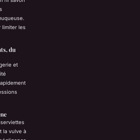
s
 muqueuse.
 limiter les
ts, du
gerie et
ité
 rapidement
essions
ène
 serviettes
 la vulve à