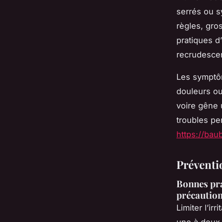
serrés ou 
règles, gro
pratiques d
recrudescen
Les symptôm
douleurs ou 
voire gêne u
troubles pe
https://bau
Préventio
Bonnes pra
précautio
Limiter l’ir
une à deux 