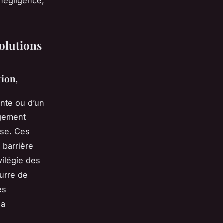
 négligence,
solutions
tion,
ante ou d’un
gement
sse. Ces
 barrière
vilégie des
eurre de
es
la