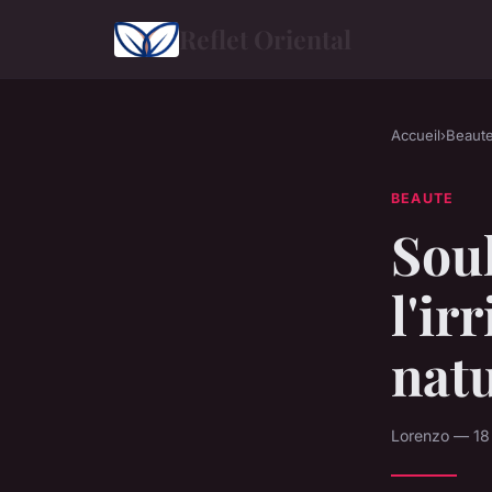
Reflet Oriental
Accueil
›
Beaut
BEAUTE
Sou
l'ir
natu
Lorenzo — 18 