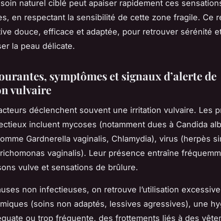
Un soin naturel ciblé peut apaiser rapidement ces sensation
s, en respectant la sensibilité de cette zone fragile. Ce 
tive douce, efficace et adaptée, pour retrouver sérénité e
er la peau délicate.
ourantes, symptômes et signaux d’alerte de
ion vulvaire
facteurs déclenchent souvent une irritation vulvaire. Les p
fectieux incluent mycoses (notamment dues à Candida alb
comme Gardnerella vaginalis, Chlamydia), virus (herpès si
Trichomonas vaginalis). Leur présence entraîne fréquem
ns vulve et sensations de brûlure.
auses non infectieuses, on retrouve l’utilisation excessiv
imiques (soins non adaptés, lessives agressives), une h
équate ou trop fréquente, des frottements liés à des vêt