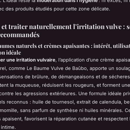
. L’idéal reste la
modération dans l’hygiène
: ni excès, ni
ec des produits étudiés pour cette zone délicate.
et traiter naturellement l’irritation vulve : 
 recommandés
umes naturels et crèmes apaisantes : intérêt, utilisa
n idéale
er une irritation vulvaire
, l’application d’une crème apais
rel, comme Le Baume Vulve de Baûbo, apporte un soula
sensations de brûlure, de démangeaisons et de séchere
tent la muqueuse, réduisent les rougeurs, et forment une
 contre les agressions extérieures. Une formule idéale pri
els reconnus : huile de tournesol, extrait de calendula, b
amomille, sans parfum de synthèse ni huiles minérales. C
apaisent, favorisent la réparation cutanée et respectent 
 intime.