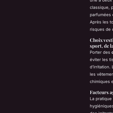
classique, p
parfumées o
Après les to
risques de 
Choix vest
sport, de l
Porter des
éviter les t
d’irritation
les vêtemen
chimiques 
Facteurs a
La pratique 
hygiéniques