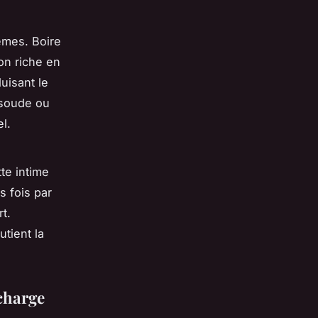
èmes. Boire
on riche en
duisant le
 soude ou
l.
te intime
s fois par
t.
tient la
 charge