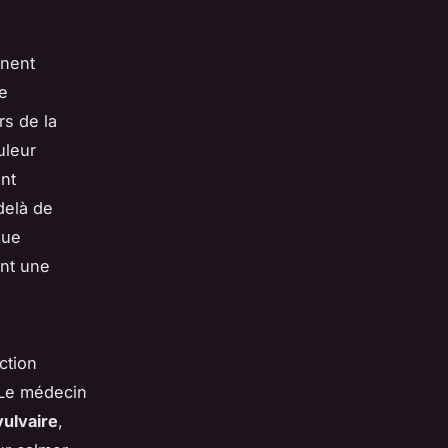
nnent
e
rs de la
uleur
ent
delà de
que
nt une
ction
. Le médecin
ulvaire
,