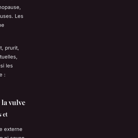
nopause,
euses. Les
ne
 prurit,
tuelles,
si les
e :
 la vulve
 et
ne externe
m ni savon