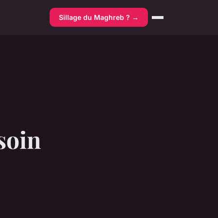
Sillage du Maghreb ? →
 soin