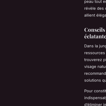
peau tout e
révèle des 
allient élé
Conseils 
éclatante
Dans la jung
ressources 
trouverez p
visage natu
recommanda
solutions qu
Pour consti
indispensab
d’éliminer 