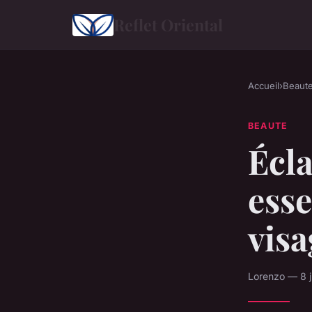
Reflet Oriental
Accueil
›
Beaut
BEAUTE
Écla
esse
visa
Lorenzo — 8 j