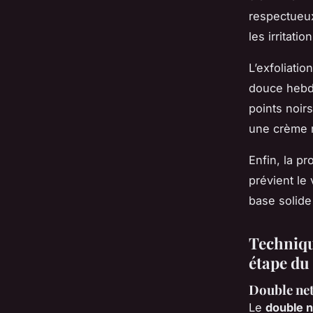
respectueux
les irritation
L’exfoliatio
douce hebdo
points noir
une crème r
Enfin, la p
prévient le
base solide 
Techniqu
étape du 
Double net
Le
double 