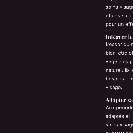
soins visag
et des solu
pour un eff
Intégrer l
L’essor du 
bien-être e
végétales po
naturel. Ils
besoins — n
visage.
Adapter sa
Aux période
adaptés et 
soins visag