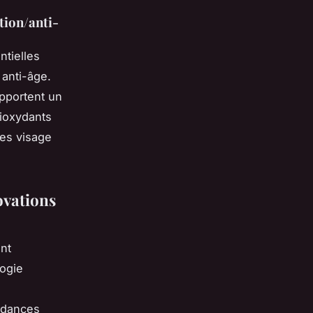
tion/anti-
ntielles
 anti-âge.
apportent un
tioxydants
tes visage
ovations
nt
logie
endances