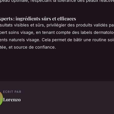
 peau optimale, respectant la tolérance des peaux réactiv
perts : ingrédients sûrs et efficaces
ultats visibles et sûrs, privilégier des produits validés p
pert soins visage, en tenant compte des labels dermatolo
ents naturels visage. Cela permet de bâtir une routine so
ptée, et source de confiance.
ECRIT PAR
Lorenzo