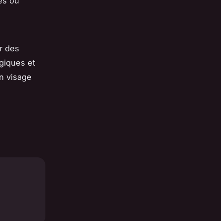
es ou
ar des
giques et
in visage