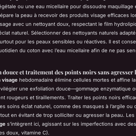
égétale ou une eau micellaire pour dissoudre maquillage e
épare la peau à recevoir des produits visage efficaces lo
age avec un nettoyant doux, respectant le film hydrolipi
éclat naturel. Sélectionner des nettoyants naturels adapté
 surtout pour les peaux sensibles ou réactives. Il est consei
otidien du coton avec l’eau micellaire afin de ne pas sens
n douce et traitement des points noirs sans agresser 
n visage
hebdomadaire élimine cellules mortes et affine la
ivilégier une exfoliation douce—gommage enzymatique o
t rougeurs et tiraillements. Traiter les points noirs effi
es soins éclat naturel, comme des masques à l’argile ou 
 tout en évitant de trop solliciter ou agresser la peau. Les
age
s’intègrent ici, agissant sur les imperfections avec des
des doux, vitamine C).