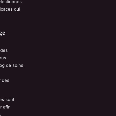
électionnés
icaces qui
ge
r des
Vous
log de soins
r des
es sont
r afin
s