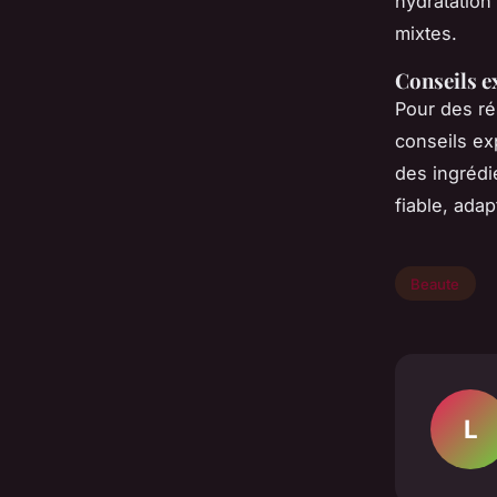
hydratation
mixtes.
Conseils ex
Pour des rés
conseils ex
des ingrédi
fiable, ada
Beaute
L