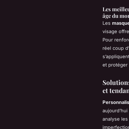
Les meille
âge du mo
Les
masque
visage offr
Pour renfor
réel coup d
s’appliquen
et protéger 
Solution
et tenda
Personnalis
aujourd’hui
analyse les 
imperfectio