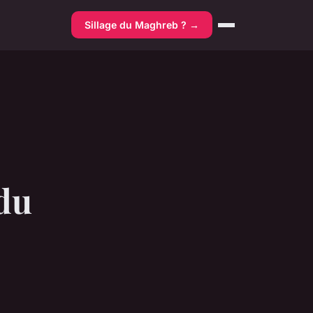
Sillage du Maghreb ? →
 du