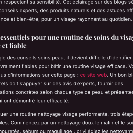
n respectant sa sensibilité. Cet éclairage sur des blogs s
conseils experts, des produits naturels et des astuces eff
gance et bien-être, pour un visage rayonnant au quotidien.
essentiels pour une routine de soins du visa
 et fiable
le des conseils soins peau, il devient difficile d’identifie
vraiment fiables pour bâtir une routine visage efficace. 
lus d’informations sur cette page :
ce site web
. Un bon b
rels doit s’appuyer sur des avis d’experts, fournir des
tions concrètes selon chaque type de peau et présente
i ont démontré leur efficacité.
tuer une routine nettoyage visage performante, trois étap
les. Commencez par un nettoyage doux le matin et le soi
impuretés, sébum ou maquillage : privilégiez les nettoyant