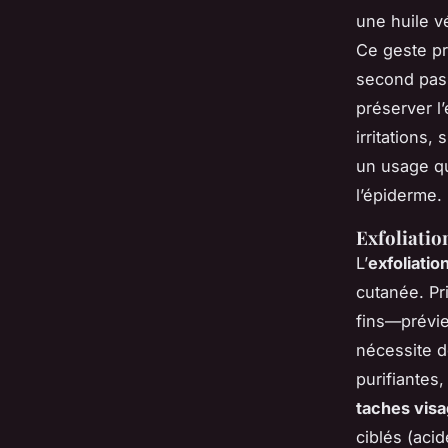
une huile v
Ce geste pr
second pass
préserver l’
irritations,
un usage qu
l’épiderme.
Exfoliatio
L’
exfoliatio
cutanée. Pr
fins—prévien
nécessite d
purifiantes,
taches vis
ciblés (aci