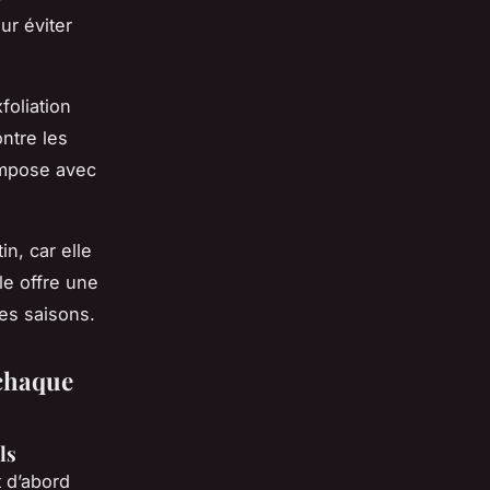
ur éviter
foliation
ntre les
’impose avec
n, car elle
le offre une
des saisons.
chaque
ls
t d’abord