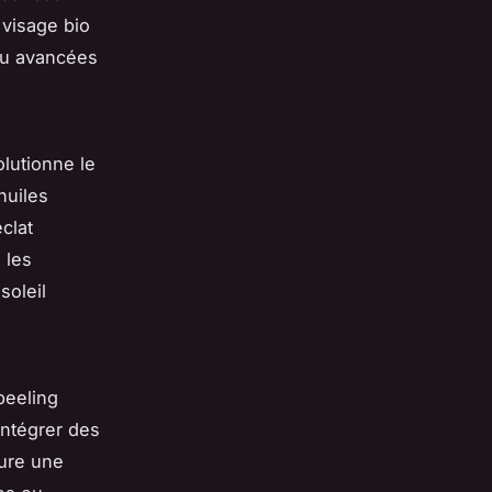
 visage bio
 ou avancées
olutionne le
huiles
clat
u les
soleil
peeling
intégrer des
sure une