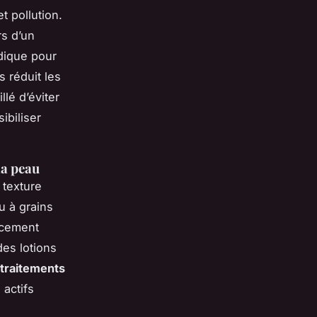
t pollution.
rs d’un
dique pour
s réduit les
llé d’éviter
ibiliser
la peau
 texture
u à grains
cacement
des lotions
traitements
 actifs