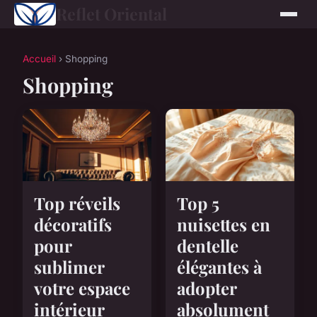
Reflet Oriental
Accueil
› Shopping
Shopping
Top réveils
Top 5
décoratifs
nuisettes en
pour
dentelle
sublimer
élégantes à
votre espace
adopter
intérieur
absolument