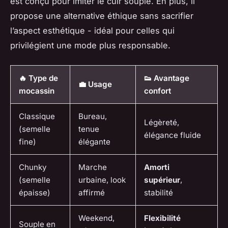
est conçu pour imiter le cuir souple. En plus, il
propose une alternative éthique sans sacrifier
l’aspect esthétique - idéal pour celles qui
privilégient une mode plus responsable.
🔥 Type de
👟 Avantage
💼 Usage
mocassin
confort
Classique
Bureau,
Légèreté,
(semelle
tenue
élégance fluide
fine)
élégante
Chunky
Marche
Amorti
(semelle
urbaine, look
supérieur
,
épaisse)
affirmé
stabilité
Weekend,
Flexibilité
Souple en