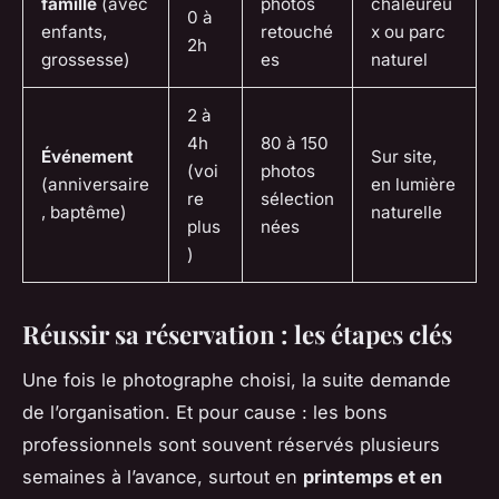
famille
(avec
photos
chaleureu
0 à
enfants,
retouché
x ou parc
2h
grossesse)
es
naturel
2 à
4h
80 à 150
Événement
Sur site,
(voi
photos
(anniversaire
en lumière
re
sélection
, baptême)
naturelle
plus
nées
)
Réussir sa réservation : les étapes clés
Une fois le photographe choisi, la suite demande
de l’organisation. Et pour cause : les bons
professionnels sont souvent réservés plusieurs
semaines à l’avance, surtout en
printemps et en