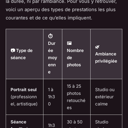
la durée, ni par l’ambiance. Pour vous y retrouver,
voici un aperçu des types de prestations les plus
courantes et de ce qu’elles impliquent.
⏱️
Dur
🖼️
🌿
📷 Type de
ée
Nombre
Ambiance
séance
moy
de
privilégiée
enn
photos
e
15 à 25
Portrait seul
1 à
Studio ou
photos
(professionn
1h3
extérieur
retouché
el, artistique)
0
calme
es
Séance
30 à 50
Studio
1h3