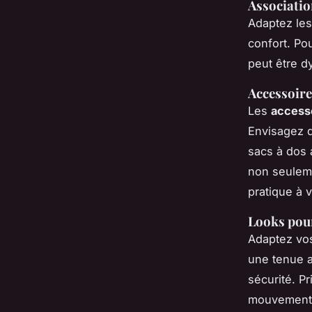
Associatio
Adaptez les 
confort. Po
peut être d
Accessoire
Les
access
Envisagez 
sacs à dos 
non seulem
pratique à 
Looks pour
Adaptez vos
une tenue a
sécurité. Pr
mouvements 