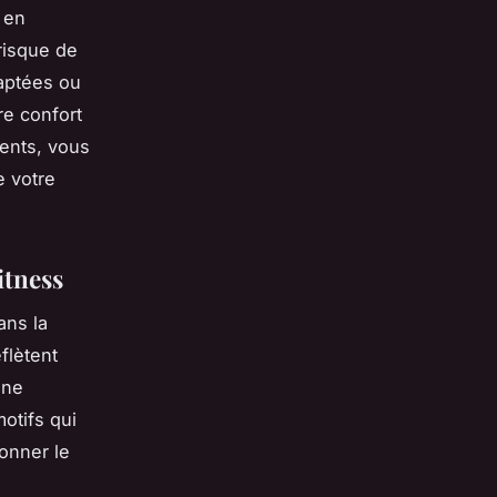
l en
 risque de
aptées ou
re confort
ents, vous
e votre
itness
ans la
flètent
une
otifs qui
onner le