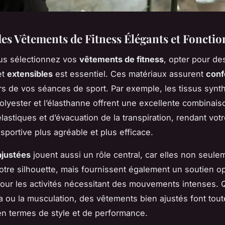
des Vêtements de Fitness Élégants et Fonctio
us sélectionnez vos
vêtements de fitness
, opter pour de
et
extensibles
est essentiel. Ces matériaux assurent
conf
 lors de vos séances de sport. Par exemple, les tissus synt
lyester et l’élasthanne offrent une excellente combinais
lastiques et d’évacuation de la transpiration, rendant vot
sportive plus agréable et plus efficace.
ajustées
jouent aussi un rôle central, car elles non seule
otre silhouette, mais fournissent également un soutien op
 pour les activités nécessitant des mouvements intenses. 
a ou la musculation, des vêtements bien ajustés font tout
en termes de style et de performance.