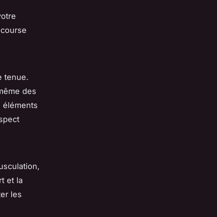
votre
a course
e tenue.
 même des
s éléments
spect
usculation,
 et la
ter les