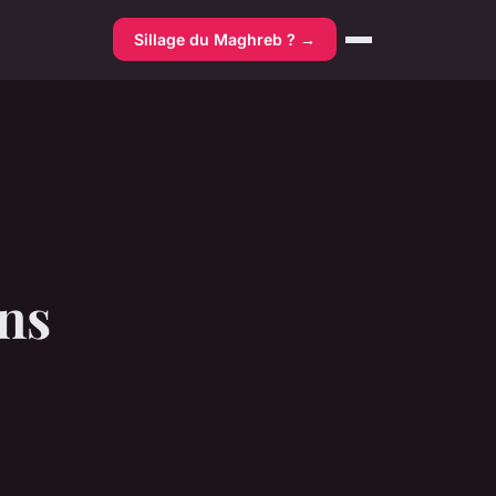
Sillage du Maghreb ? →
ans