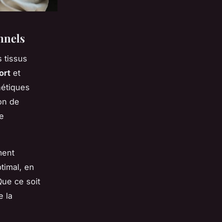
nnels
s tissus
ort
et
hétiques
on de
re
ment
timal, en
Que ce soit
e la