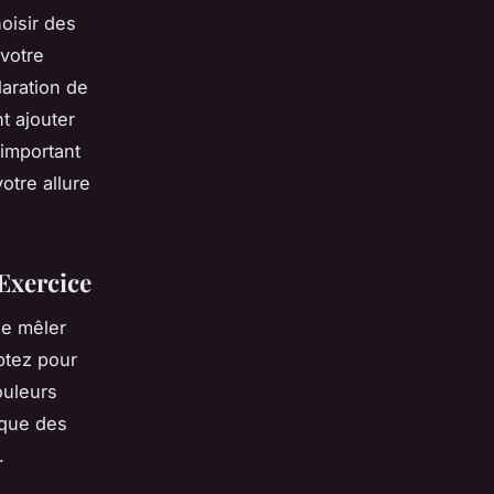
hoisir des
 votre
aration de
t ajouter
’important
otre allure
Exercice
de mêler
ptez pour
uleurs
 que des
.