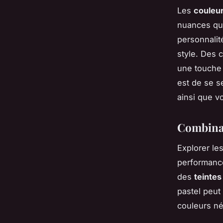
Les
couleur
nuances qui
personnalit
style. Des 
une touche 
est de se se
ainsi que v
Combinai
Explorer le
performance
des
teintes
pastel peut
couleurs né