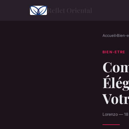
Reflet Oriental
Accueil
›
Bien-e
BIEN-ETRE
Com
Élég
Votr
Lorenzo — 18 