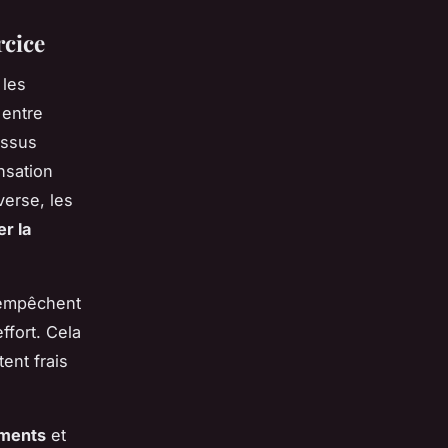
rcice
 les
 entre
issus
nsation
verse, les
r la
 empêchent
ffort. Cela
ent frais
ements
et