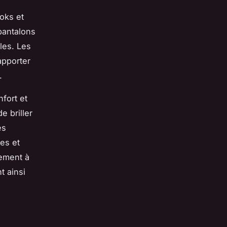
oks et
pantalons
les. Les
apporter
.
nfort et
e briller
es
es et
lement à
t ainsi