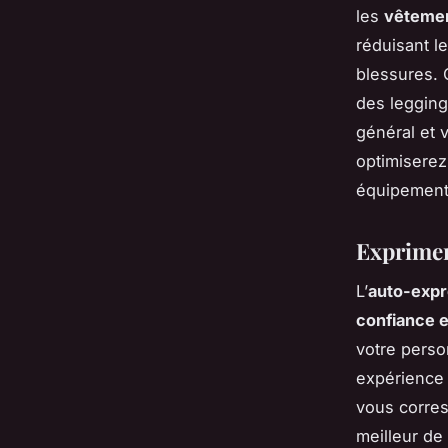
les
vêtemen
réduisant le
blessures. 
des legging
général et 
optimiserez
équipement
Exprimer
L’
auto-expr
confiance e
votre perso
expérience 
vous corres
meilleur d