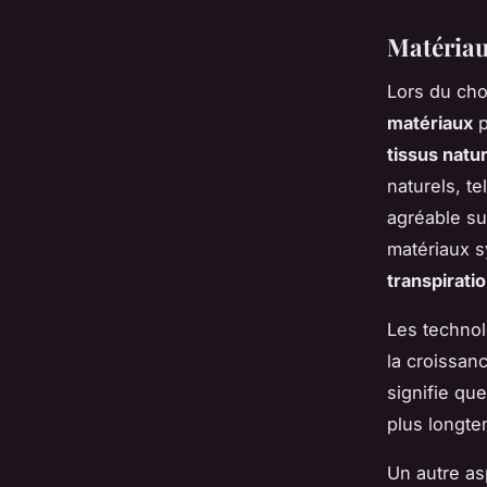
Matériau
Lors du cho
matériaux
p
tissus natu
naturels, te
agréable sur
matériaux 
transpirati
Les technol
la croissanc
signifie qu
plus longte
Un autre as